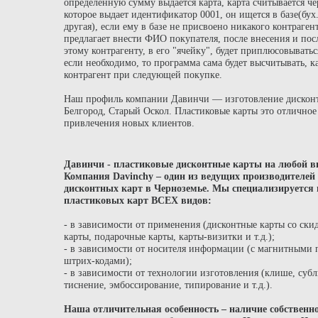
определенную сумму выдается карта, карта считывается че
которое выдает идентификатор 0001, он ищется в базе(бух
другая), если ему в базе не присвоено никакого контраген
предлагает внести ФИО покупателя, после внесения и п
этому контрагенту, в его "ячейку", будет приплюсовывать
если необходимо, то программа сама будет высчитывать, 
контрагент при следующей покупке.
Наш профиль компании Давинчи — изготовление дисконт
Белгород, Старый Оскол. Пластиковые карты это отличное
привлечения новых клиентов.
Давинчи
- пластиковые дисконтные карты на любой в
Компания Davinch
y
– один из ведущих производителей
дисконтных карт в Черноземье. Мы специализируется 
пластиковых карт ВСЕХ видов:
- в зависимости от применения (дисконтные карты со ски
карты, подарочные карты, карты-визитки и т.д.);
- в зависимости от носителя информации (с магнитными 
штрих-кодами);
- в зависимости от технологии изготовления (клише, субл
тиснение, эмбоссирование, типирование и т.д.).
Наша отличительная особенность – наличие собственн