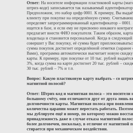
Ответ:
На носителе информации пластиковой карты (маг
штрих-коде) записывается так называемый идентификатор 
Предположим, это набор цифр 0001. К примеру, Вы выдаё
клиенту при покупке на определённую сумму. Считывающ
определяет запрограммированный идентификатор – 0001.
ищется в базе, и если ему не присвоено никакого контраг
предлагает внести ФИО покупателя. Таким образом, карта
владельца и становится персональной. Когда в следующий 
совершит у Вас покупку, её сумма будет приплюсовываться
сумма покупок достигнет определённой отметки (заранее
Вами), программа автоматически высчитает новую скидку
карты. К примеру, при покупке от 10 тыс. рублей выдаётся
3%, когда сумма на карте достигнет 20 тыс. рублей – скид
30 тыс. рублей – 7% и т.п.
Вопрос: Какую пластиковую карту выбрать – со штрих
магнитной полосой?
Ответ:
Штрих-код и магнитная полоса – это носители
большому счёту, они отличаются друг от друга лишь в
долговечности карты. Магнитная полоса при появлен
количества царапин может перестать работать. Поэто
мы дублируем ещё и номер, по которому можно восста
принадлежность даже в случае отказа магнитной поло
более долговечен, поскольку, в отличие от магнитной п
стирается при механическом воздействии.