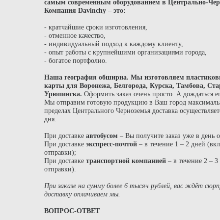
самым современным оборудованием в Центрально-Чер
Компания Davinch
y
– это:
- кратчайшие сроки изготовления,
- отменное качество,
- индивидуальный подход к каждому клиенту,
- опыт работы с крупнейшими организациями города,
- богатое портфолио.
Наша география обширна. Мы изготовляем пластиков
карты для Воронежа, Белгорода, Курска, Тамбова, Ста
Урюпинска.
Оформить заказ очень просто. А дождаться ег
Мы отправим готовую продукцию в Ваш город максималь
пределах Центрального Черноземья доставка осуществляет
дня.
При доставке
автобусом
– Вы получите заказ уже в день 
При доставке
экспресс-почтой
– в течение 1 – 2 дней (вк
отправки);
При доставке
транспортной компанией
– в течение 2 – 3
отправки).
При заказе на сумму более 6 тысяч рублей, вас ждёт сюрпр
доставку оплачиваем мы.
ВОПРОС-ОТВЕТ